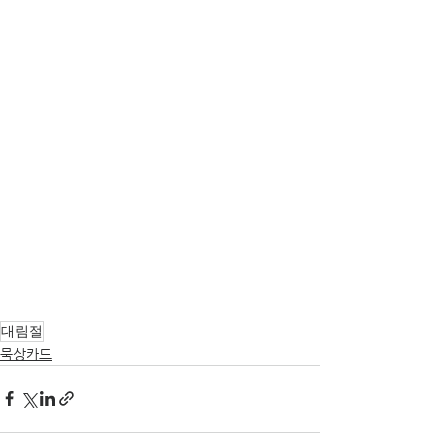
대림절
묵상카드