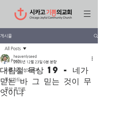
게시물
All Posts
heavenlyseed
All Posts
2020년 12월 23일
0분 분량
대림절 묵상 19 - 네가
시를 잊은 성도에게
믿는 바 그 믿는 것이 무
묵상카드
엇이냐
묵상 포인트