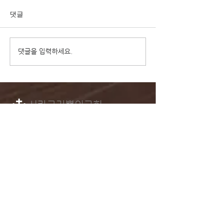
댓글
2023 대림절 묵상카드
2023 대림절
댓글을 입력하세요.
13
12
시카고기쁨의​교회
1-224-616-2772
info@cjcchurch.org
2328 Central Rd.
Glenview, IL 60025
로그인