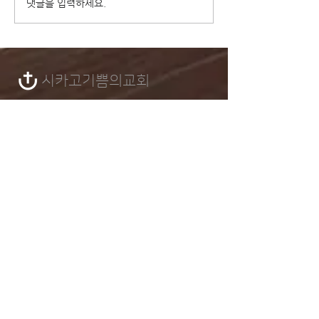
2023 대림절 묵상카드
2023 대림절
댓글을 입력하세요.
13
12
시카고기쁨의​교회
1-224-616-2772
info@cjcchurch.org
2328 Central Rd.
Glenview, IL 60025
로그인