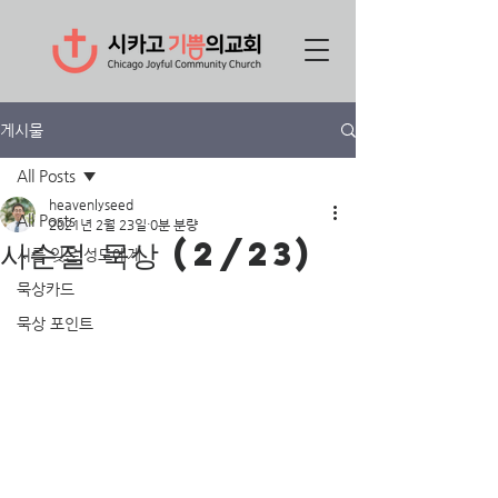
게시물
All Posts
heavenlyseed
All Posts
2021년 2월 23일
0분 분량
사순절 묵상 (2/23)
시를 잊은 성도에게
묵상카드
묵상 포인트