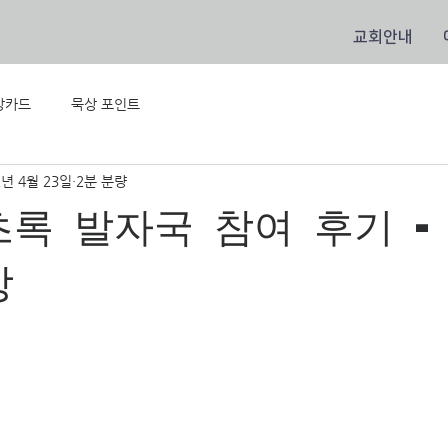
교회안내
상카드
묵상 포인트
2년 4월 23일
2분 분량
초록 발자국 참여 후기 -
장