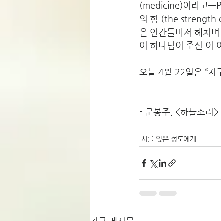
(medicine)이라고—Po
의 힘 (the streng
은 인간들마저 헤치며 
어 하나님이 주신 이 
오늘 4월 22일은 “지구의
- 문봉주, <하늘소리>
시를 잊은 성도에게
최근 게시물