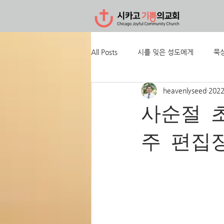
All Posts
시를 잊은 성도에게
묵
heavenlyseed
202
사순절 
주 편집