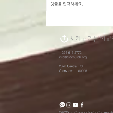
댓글을 입력하세요.
시를 잊은 성도에게 - 세월
의 강물 / 장 루슬로
시카고기쁨의​교
1-224-616-2772
info@cjcchurch.org
2328 Central Rd.
Glenview, IL 60025
©2020 by Chicago Joyful Communit