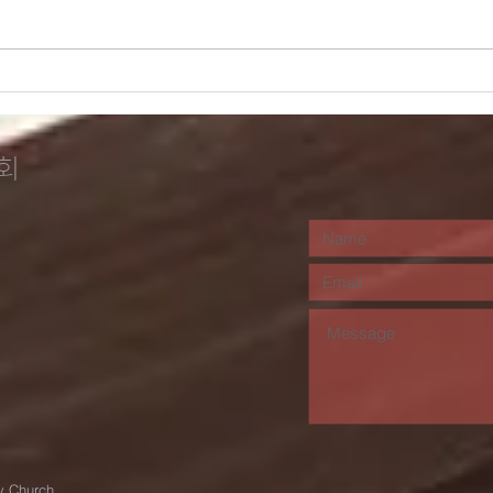
시를 잊은 성도에게 - 예전
시를
엔 미처 몰랐어요 / 김소월
마 
회
y Church.