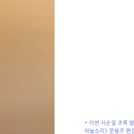
* 이번 사순절 초록 
하늘소리> 문봉주 편