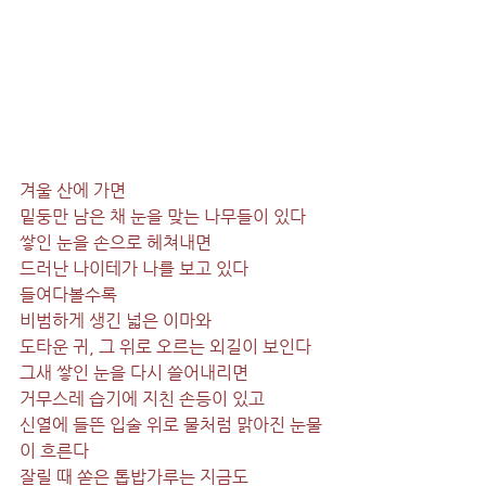
겨울 산에 가면
밑둥만 남은 채 눈을 맞는 나무들이 있다
쌓인 눈을 손으로 헤쳐내면
드러난 나이테가 나를 보고 있다
들여다볼수록
비범하게 생긴 넓은 이마와
도타운 귀, 그 위로 오르는 외길이 보인다
그새 쌓인 눈을 다시 쓸어내리면
거무스레 습기에 지친 손등이 있고
신열에 들뜬 입술 위로 물처럼 맑아진 눈물
이 흐른다
잘릴 때 쏟은 톱밥가루는 지금도