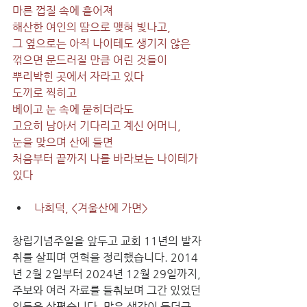
마른 껍질 속에 흩어져
해산한 여인의 땀으로 맺혀 빛나고,
그 옆으로는 아직 나이테도 생기지 않은
꺾으면 문드러질 만큼 어린 것들이
뿌리박힌 곳에서 자라고 있다
도끼로 찍히고
베이고 눈 속에 묻히더라도
고요히 남아서 기다리고 계신 어머니,
눈을 맞으며 산에 들면 
처음부터 끝까지 나를 바라보는 나이테가 
있다
나희덕, <겨울산에 가면>
창립기념주일을 앞두고 교회 11년의 발자
취를 살피며 연혁을 정리했습니다. 2014
년 2월 2일부터 2024년 12월 29일까지, 
주보와 여러 자료를 들춰보며 그간 있었던 
일들을 살폈습니다. 많은 생각이 들더군