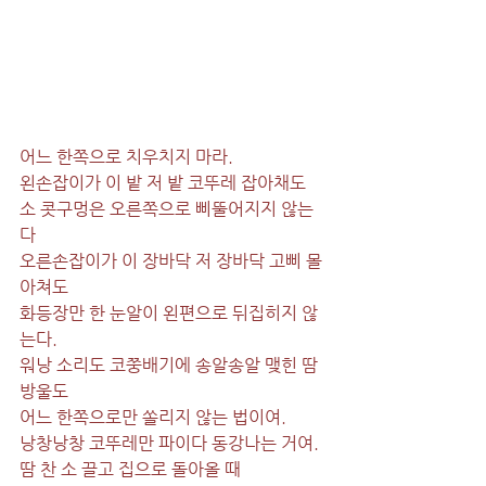
어느 한쪽으로 치우치지 마라.
왼손잡이가 이 밭 저 밭 코뚜레 잡아채도
소 콧구멍은 오른쪽으로 삐뚤어지지 않는
다
오른손잡이가 이 장바닥 저 장바닥 고삐 몰
아쳐도
화등장만 한 눈알이 왼편으로 뒤집히지 않
는다.
워낭 소리도 코쭝배기에 송알송알 맺힌 땀
방울도
어느 한쪽으로만 쏠리지 않는 법이여.
낭창낭창 코뚜레만 파이다 동강나는 거여.
땀 찬 소 끌고 집으로 돌아올 때