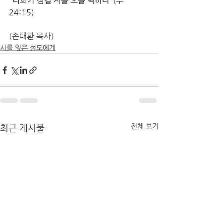
"너희가 섬길 자를 오늘 택하라"(수 
24:15)
(손태환 목사)
시를 잊은 성도에게
전체 보기
최근 게시물