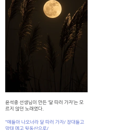
윤석중 선생님이 만든 ‘달 따러 가자’는 모
르지 않던 노래였다. 
“얘들아 나오너라 달 따러 가자/ 장대들고 
망태 메고 뒷동산으로/