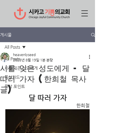
게시물
All Posts
heavenlyseed
All Posts
2023년 8월 19일
1분 분량
시를 잊은 성도에게 - 달
시를 잊은 성도에게
따러 가자 (한희철 목사
묵상카드
글)
묵상 포인트
달 따러 가자
한희철