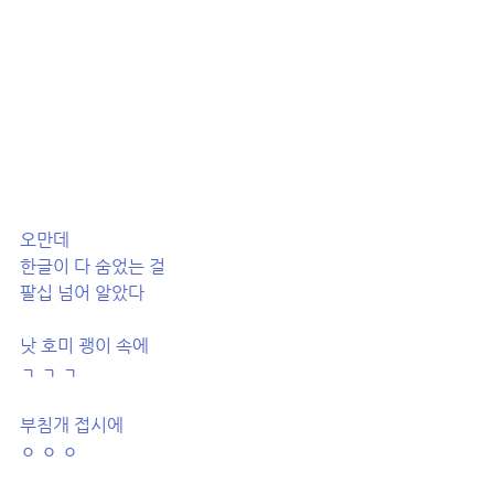
오만데
한글이 다 숨었는 걸
팔십 넘어 알았다 ​
낫 호미 괭이 속에
ㄱ ㄱ ㄱ ​
부침개 접시에
ㅇ ㅇ ㅇ 