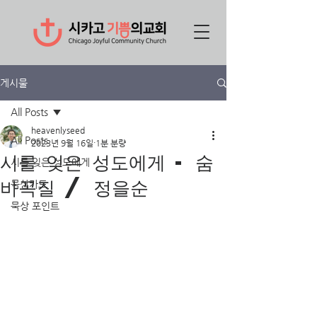
게시물
All Posts
heavenlyseed
All Posts
2023년 9월 16일
1분 분량
시를 잊은 성도에게 - 숨
시를 잊은 성도에게
바꼭질 / 정을순
묵상카드
묵상 포인트