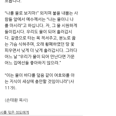
흐릅니다. 
“나를 물로 보지마!” 외치며 불을 내뿜는 사
람들 앞에서 예수께서는 “나는 물이니 나
를 마시라”고 하십니다. 자, 그 물 시원하게 
들이킵시다. 우리도 물이 되어 흘러갑시
다. 갈증으로 타는 목 적셔주고, 분노로 끓
는 가슴 식혀주며, 오래 황폐하였던 땅 꽃 
피우면서 낮게 더 낮게 흘러갑시다. 그러다 
어느 날 “우리가 물이 되어 만난다면 가문 
어느 집에선들 좋아하지 않으랴.”
“이는 물이 바다를 덮음 같이 여호와를 아
는 지식이 세상에 충만할 것임이니라”(사
11:9).
(손태환 목사)
시를 잊은 성도에게