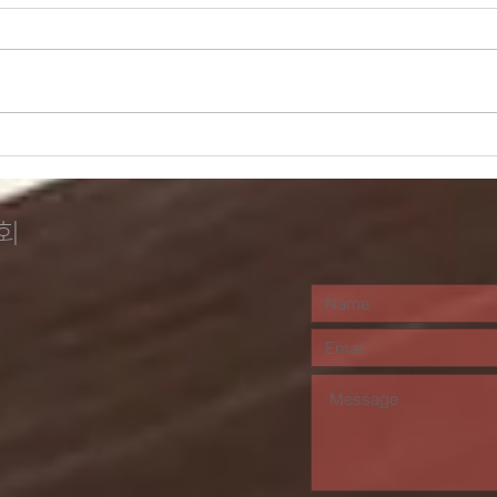
시를 잊은 성도에게 - 예전
시를
엔 미처 몰랐어요 / 김소월
마 
회