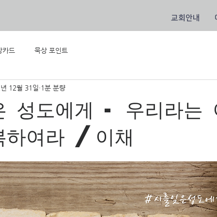
교회안내
상카드
묵상 포인트
2년 12월 31일
1분 분량
은 성도에게 - 우리라는
복하여라 /이채