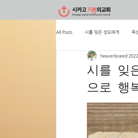
All Posts
시를 잊은 성도에게
묵
heavenlyseed
202
시를 잊
으로 행