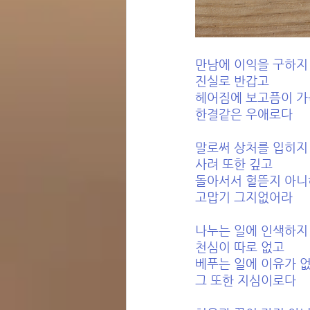
만남에 이익을 구하지
진실로 반갑고 
헤어짐에 보고픔이 가
한결같은 우애로다 
말로써 상처를 입히지
사려 또한 깊고 
돌아서서 헐뜯지 아니
고맙기 그지없어라 
나누는 일에 인색하지
천심이 따로 없고 
베푸는 일에 이유가 없
그 또한 지심이로다 