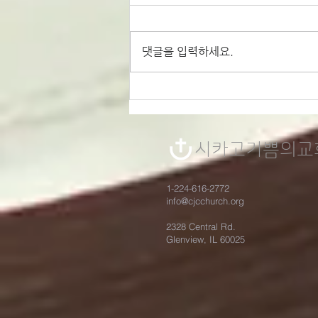
댓글을 입력하세요.
시를 잊은 성도에게 - 세월
의 강물 / 장 루슬로
시카고기쁨의​교
1-224-616-2772
info@cjcchurch.org
2328 Central Rd.
Glenview, IL 60025