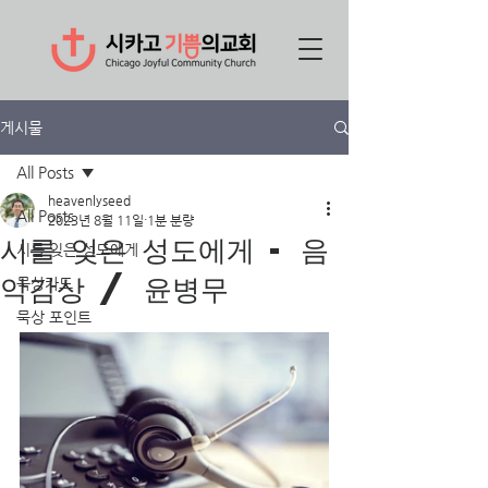
게시물
All Posts
heavenlyseed
All Posts
2023년 8월 11일
1분 분량
시를 잊은 성도에게 - 음
시를 잊은 성도에게
악감상 / 윤병무
묵상카드
묵상 포인트