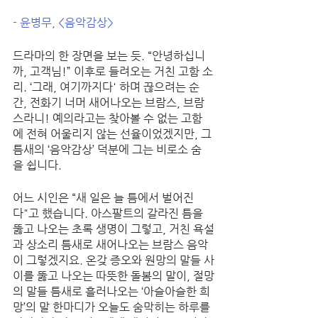
- 윤병무, <음악감상>
드라마의 한 장면을 보는 듯. “안녕하십니
까, 고객님!” 이후로 들려오는 거친 고함 소
리. ‘그래, 여기까지다' 하며 끊으려는 순
간, 전화기 너머 새어나오는 브람스, 브람
스라니! 예의라고는 찾아볼 수 없는 고함
에 전혀 어울리지 않는 선율이었겠지만, 그 
틈새의 ‘음악감상’ 덕분에 그는 비로소 숨
을 쉽니다. 
어느 시인은 “새 일은 늘 틈에서 벌어진
다"고 했습니다. 아스팔트의 갈라진 틈을 
뚫고 나오는 초록 생명이 그렇고, 거친 욕설
과 상소리 틈새로 새어나오는 브람스 음악
이 그렇겠지요. 온갖 증오와 원망의 말들 사
이를 뚫고 나오는 따뜻한 돌봄의 말이, 절망
의 말들 틈새로 흘러나오는 ‘아슬아슬한 희
망’의 말 한마디가 오늘도 숨막히는 하루를 