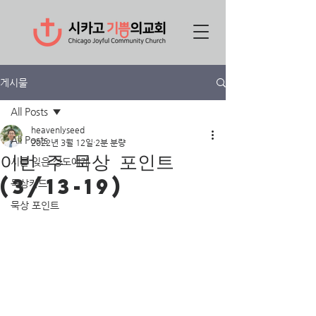
게시물
All Posts
heavenlyseed
All Posts
2022년 3월 12일
2분 분량
이번 주 묵상 포인트
시를 잊은 성도에게
(3/13-19)
묵상카드
묵상 포인트