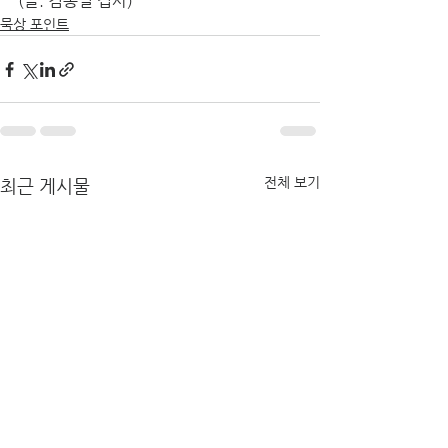
(글. 김종필 집사)
묵상 포인트
전체 보기
최근 게시물