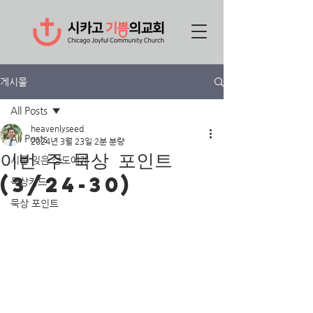
게시물
All Posts
heavenlyseed
All Posts
2024년 3월 23일
2분 분량
이번 주 묵상 포인트
시를 잊은 성도에게
(3/24-30)
묵상카드
묵상 포인트