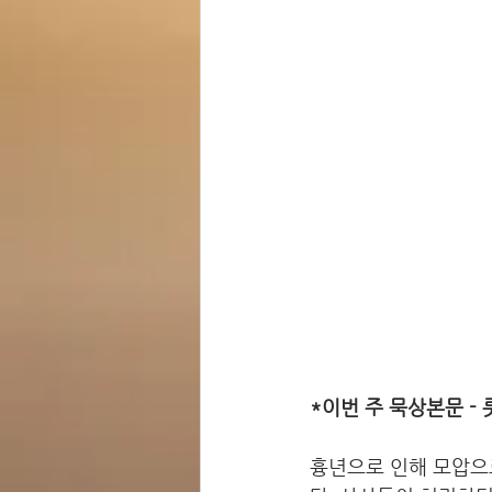
*이번 주 묵상본문 - 룻
흉년으로 인해 모압으