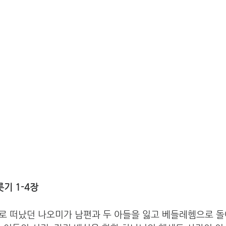
기 1-4장 
로 떠났던 나오미가 남편과 두 아들을 잃고 베들레헴으로 돌