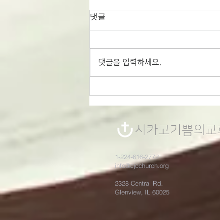
댓글
댓글을 입력하세요.
이번 주 묵상포인트
(12/28-31)
시카고기쁨의​교
1-224-616-2772
info@cjcchurch.org
2328 Central Rd.
Glenview, IL 60025