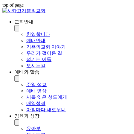
top of page
교회안내
환영합니다
예배안내
기쁨의교회 이야기
우리가 걸어온 길
섬기는 이들
오시는길
예배와 말씀
주일 설교
예배 영상
시를 잊은 성도에게
매일성경
아침마다 새로우니
양육과 성장
유아부