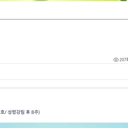
207
9호/ 성령강림 후 8주)