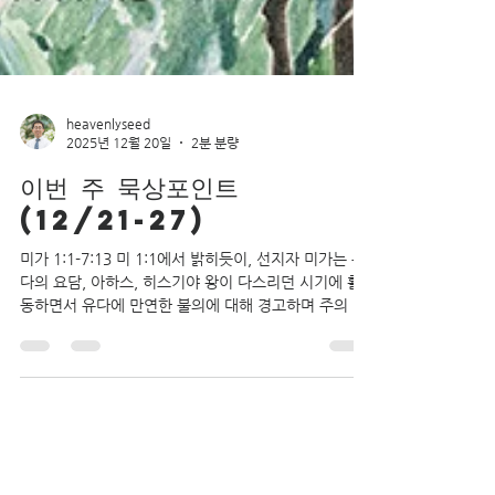
heavenlyseed
2025년 12월 20일
2분 분량
이번 주 묵상포인트
(12/21-27)
미가 1:1-7:13 미 1:1에서 밝히듯이, 선지자 미가는 유
다의 요담, 아하스, 히스기야 왕이 다스리던 시기에 활
동하면서 유다에 만연한 불의에 대해 경고하며 주의 말
씀을 전했다. 미가라는 이름은 ‘여호와와 같은 이가 누
구인가’라는 뜻을 지녔는데, 특히 미가서 마지막 단락에
도 “주와 같은 신이 어디 있으리이까”라고 하며 이것이