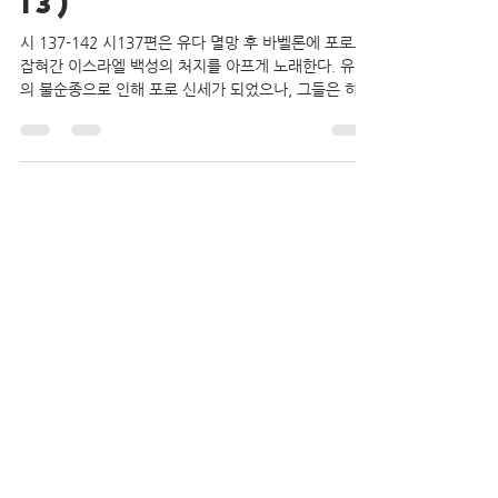
heavenlyseed
2025년 12월 6일
2분 분량
이번 주 묵상포인트 (12/7-
13)
시 137-142 시137편은 유다 멸망 후 바벨론에 포로로
잡혀간 이스라엘 백성의 처지를 아프게 노래한다. 유다
의 불순종으로 인해 포로 신세가 되었으나, 그들은 하나
님의 도성 예루살렘을 잊지 못해 늘 그리워 하며 통곡한
다. 또한 그들의 멸망의 날도 잊지 않는다. 잃어버리고
나서야 마음껏 찬양할 수 있었던 날이 얼마나 좋았는지
를 깨닫는다. 그들을 조롱하며 시온의 노래를 부르라는
지배자들이 요청에 그들은 차라리 입을 닫는다. 나아가
시인은 에돔과 바벨론의 철저한 멸망을 하나님께 간구
한다. 찬양을 부를 수 없을 때가 오기 전에 우리의 삶이
예배와 찬양이 되게 하자. 시 138편에서 시인은 하나님
께서 찬양 받기에 합당한 분이심을 노래한다. 하나님 앞