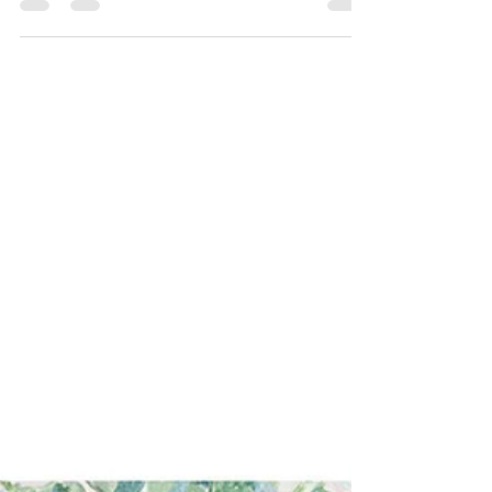
(12/14-21)
시 143-147 시 143편에서 시인은 간구하는 자에게 진
실과 공의로 응답하시는 하나님께 간구한다. 이런 하나
님을 신뢰하는 시인은 그를 원수들에게서 건져주시길
간청한다. 먼저 그는 이전 일을 ‘기억’하고 주께서 행하
신 모든 일을 ‘읊조리며’ 생각한다. 기억과 묵상을 통해
시인은 하나님께서 진실과 공의의 하나님이심을 믿고
담대히 구할 힘을 얻는다. 144편은 ‘다윗의 시’로서 무
엇보다 “나의 반석이신 여호와를 찬송”하는 시이다. 하
나님은 모든 문제를 다 해결해 주시기 보다 시인의 “손
을 가르쳐 싸우게 하시며 손가락을 가르쳐 전쟁하게” 하
신다. 적의 침략이 있을 때에도 하나님을 의지하기에 하
나님은 친히 하늘에서 강림하여 그의 왕과 백성을 치려
는 이방인의 손에서 그와 백성들을 구하실 것이다. 여호
와를 자기 하나님으로 삼는 “이러한 백성”은 복이 있다.
우리가 얼마나 큰 복을 누리고 사는지 아는가? 145편에
서 시인은 온 세상의 왕이신 하나님을 찬양한