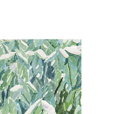
악행을 그치지 않았음을 고백한다(34-35). 죄값으로 인
해 곤란이 심하지만, 백성들에게(36-37) 유일한 희망은
긍휼이 풍성한 하나님이시다(19, 31).그들은 하나님 앞
에 언약을 세운다(38). 언약에 서명한 사람들이 10:1-
27에, 그리고 서명하지 않았지만 맹세한 이들이 28절에
나열된다. 하나님의 율법에 따라 모든 계명과 율례를 지
켜 행함에 있어(29), 이방인과 통혼을 금하고(30) 안식
일과 안식년을 준수하며(31) 성전과 제의에 필요한 헌
금과 재물을 드릴 것을 결단한다(32-39). 성벽 재건(7