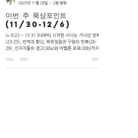
heavenlyseed
2025년 11월 29일
2분 분량
이번 주 묵상포인트
(11/30-12/6)
느 9:23 ~ 13.31 9:6부터 시작한 서사는 가나안 정복
(23-25), 반역과 환난, 부르짖음과 구원의 반복(26-
29), 선지자들의 경고(30a)와 바벨론 포로(30b)까지
이어진다. 긍휼하신 하나님의 심판은 백성들의 범죄함
에 대한 공의로운 행하심이었고(31-33), 백성들은 율법
에 불순종했고, 주신 큰 복에도 주를 섬기지 않았으며