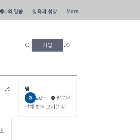
예배와 말씀
양육과 성장
More
가입
명
admin CJCC
팔로우
전체 회원 보기(1명)