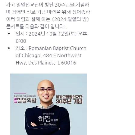
카고 밀알선교단이 창단 30주년을 기념하
며 장애인 선교 기금 마련을 위해 싱어송라
이터 하림과 함께 하는 <2024 밀알의 밤> 
콘서트를 다음과 같이 엽니다.,
일시 : 2024년 10월 12일(토) 오후 
6:00
장소 : Romanian Baptist Church 
of Chicago, 484 E Northwest 
Hwy, Des Plaines, IL 60016