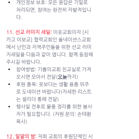
개인정보 보호: 모든 응답은 기밀로 
처리되면, 참여는 완전히 자발적입니
다.
11. 선교 러미지 세일: 
이웃교회이자 [시
카고 이보교] 협력교회인 올네이션스교회
에서 난민과 지역주민들을 위한 선교 러미
지세일을 다음과 같이 엽니다. 함께 동참해 
주시길 바랍니다. 
참여방법: 기쁨의교회 친교실로 가져
오시면 모아서 전달(
오늘
까지)
후원 품목: 옷보다는 생활 용품 위주
로 도네이션 바랍니다(자세한 리스트
는 셀리더 통해 전달)
행사일 전후로 물품 정리를 위한 봉사
자가 필요합니다. (자원 문의: 손태환 
목사)
12. 밀알의 밤: 
저희 교회의 후원단체인 시