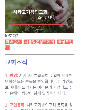
바로가기
예배순서
시를잊은성도에게
묵상포인
트
교회소식
1. 환영:
시카고기쁨의교회 주일예배에 참
여하신 모든 분들을 환영합니다. 온라인으
로 예배를 드리시는 여러분의 가정에도 주
의 은혜와 평강이 함께 있기를 빕니다.
2. 교인등록: 
시카고기쁨의교회 등록을 원