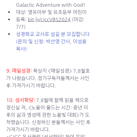
Galactic Adventure with God!
대상: 영유아부 및 유초등부 어린이
등록: 
bit.ly/cjccVBS2024
 (마감: 
7/7)
성경학교 교사로 섬길 분 모집합니다 
(문의 및 신청: 박선영 간사, 이성용 
목사)
9. 매일성경: 
묵상지 <매일성경> 7,8월호
가 나왔습니다. 정기구독자들께서는 사인 
후 가져가시기 바랍니다. 
10. 
성서학당:
7,8월에 함께 읽을 책으로 
정신실 저, <노을이 물드는 시간: 중년 이
후의 삶과 영성에 관한 노을빛 대화>가 도
착했습니다. 신청하신 분들께서는 사인 후 
가져가시기 바랍니다. 
*CJCC 독서클럽 [성서학당] 참여 문의: 