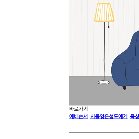
바로가기
예배순서
시를잊은성도에게
묵