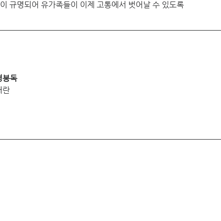
진상이 규명되어 유가족들이 이제 고통에서 벗어날 수 있도록
도	성경봉독
혜영		박재란