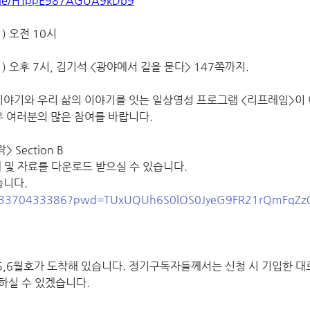
.gle/HTppE987AGUA9kDb9
) 오전 10시
1) 오후 7시, 김기석 <광야에서 길을 묻다> 147쪽까지.
이야기와 우리 삶의 이야기를 잇는 일상영성 프로그램 <리프레임>이 
교우 여러분의 많은 참여를 바랍니다.
> Section B
 및 자료를 다운로드 받으실 수 있습니다. 
습니다.
j/83370433386?pwd=TUxUQUh6S0lOS0JyeG9FR21rQmFqZz
 5,6월호가 도착해 있습니다. 정기구독자들께서는 신청 시 기입한 대
하실 수 있겠습니다.