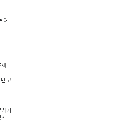
는 여
세 
시면 고
시기 
의 