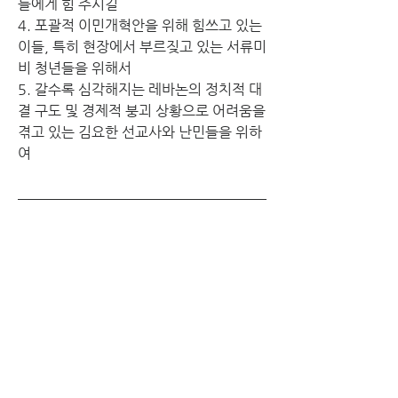
들에게 힘 주시길
4. 포괄적 이민개혁안을 위해 힘쓰고 있는 
이들, 특히 현장에서 부르짖고 있는 서류미
비 청년들을 위해서 
5. 갈수록 심각해지는 레바논의 정치적 대
결 구도 및 경제적 붕괴 상황으로 어려움을 
겪고 있는 김요한 선교사와 난민들을 위하
여
예배봉사
기도인도
7/4			박미선
7/11		박성호
7/18		배상균
7/25		서정화