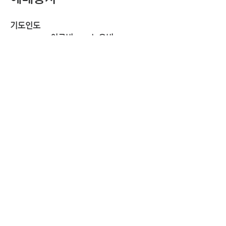
기도인도
이른비	늦은비
5/21		박선영		심호경
5/28		손무성		배상균
6/4		강혁중		윤희철
친교
		봉사
자원
5/21		9셀		윤지휼
5/28		10셀		박지율
6/4		8셀		한미자
지난주 통계