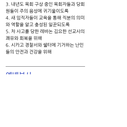
3. 내년도 목회 구상 중인 목회자들과 당회
원들이 주의 음성에 귀기울이도록
4. 새 임직자들이 교육을 통해 직분의 의미
와 역할을 알고 충성된 일꾼되도록
5. 차 사고를 당한 레바논 김요한 선교사의 
쾌유와 회복을 위해 
6. 시카고 경찰서와 쉘터에 기거하는 난민
들의 안전과 건강을 위해 
예배봉사
기도인도
이른비	늦은비
11/12	박선영	심호경
11/19
신지성
11/26
	이재송	윤희경