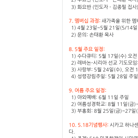
  3) 화요반 (인도자 - 김종필 집사
7. 멤버십 과정:
 새가족을 위한 멤
  1) 4월 23일~5월 21일(5/1
  2) 문의: 손태환 목사
8. 5월 주요 일정: 
  1) 수다큐티: 5월 17일(수) 오전
  2) 레바논-시리아 선교 기도모임:
  3) 사랑부: 5월 24일(수), 오전 
  4) 성령강림주일: 5월 28일 주일
9. 여름 주요 일정: 
  1) 야외예배: 6월 11일 주일
  2) 여름성경학교: 8월 11일(금)
  3) 부흥회: 8월 25일(금)~2
10. 5.18기념행사: 
시카고 하나센
다.