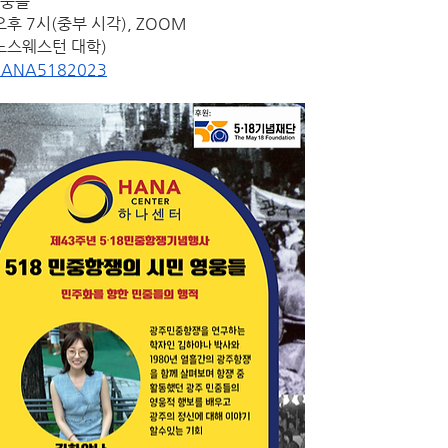
영웅들
) 오후 7시(중부 시각), ZOOM
 노스웨스턴 대학)
m/HANA5182023