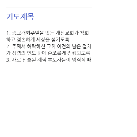
기도제목
1. 종교개혁주일을 맞는 개신교회가 참회
하고 겸손하게 세상을 섬기도록
2. 주께서 허락하신 교회 이전의 남은 절차
가 성령의 인도 하에 순조롭게 진행되도록
3. 새로 선출된 제직 후보자들이 임직식 때
까지 겸손하게 잘 준비되고 헌신하도록
4. 일상기도문 쓰기를 통해 일상의 평범한 
것들을 기도의 언어로 바꾸는 습관이 형성
되도록
5. 10명의 새가족들이 멤버십 과정을 통해 
교회가 무엇인지 새롭게 아는 기회가 되도
록
6. 800만 서류미비자들을 구제할 수 있는 
이민개혁안이 이번에 꼭 통과되도록