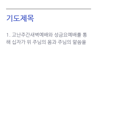
기도제목
1. 고난주간새벽예배와 성금요예배를 통
해 십자가 위 주님의 몸과 주님의 말씀을 
보고 듣는 특별한 은혜의 시간이 되도록 
2. 부활절 예배를 통해 우리에게 새로운 생
명과 희망 주시는 주님을 만나도록
3. 부활절에 세례받는 안서현 자매에게 성
령을 부어주시고 신앙여정에 함께하시길
4. 한가람 전도사와 유스 학생들 모두와 함
께하시고 가장 선한 길로 이끌어주시길
5. 초록발자국/ 생태사진전이 하나의 행사
로 끝나지 않고 일상의 실천으로 이어지길
예배봉사