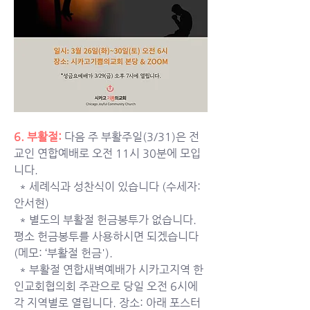
6. 부활절:
 다음 주 부활주일(3/31)은 전
교인 연합예배로 오전 11시 30분에 모입
니다. 
  * 
세례식과 성찬식이 있습니다 (수세자: 
안서현)
  * 
별도의 부활절 헌금봉투가 없습니다. 
평소 헌금봉투를 사용하시면 되겠습니다
(메모: ‘부활절 헌금').
  * 
부활절 연합새벽예배가 시카고지역 한
인교회협의회 주관으로 당일 오전 6시에 
각 지역별로 열립니다. 장소: 아래 포스터 