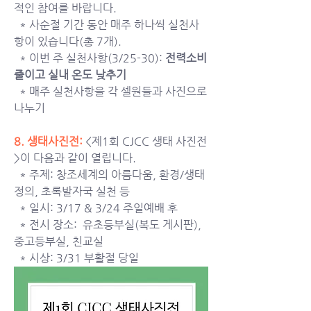
적인 참여를 바랍니다. 
  * 사순절 기간 동안 매주 하나씩 실천사
항이 있습니다(총 7개). 
  * 이번 주 실천사항(3/25-30): 
전력소비 
줄이고 실내 온도 낮추기
  * 매주 실천사항을 각 셀원들과 사진으로 
나누기
8. 생태사진전: 
<제1회 CJCC 생태 사진전
>이 다음과 같이 열립니다. 
  * 주제: 창조세계의 아름다움, 환경/생태 
정의, 초록발자국 실천 등 
  * 일시: 3/17 & 3/24 주일예배 후 
  * 전시 장소:  유초등부실(복도 게시판), 
중고등부실, 친교실 
  * 시상: 3/31 부활절 당일 