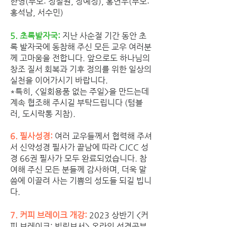
한영(부모: 정철원, 장예정), 홍연우(부모: 
홍석남, 서수민)
5. 초록발자국: 
지난 사순절 기간 동안 초
록 발자국에 동참해 주신 모든 교우 여러분
께 고마움을 전합니다. 앞으로도 하나님의 
창조 질서 회복과 기후 정의를 위한 일상의 
실천을 이어가시기 바랍니다. 
*특히, <일회용품 없는 주일>을 만드는데 
계속 협조해 주시길 부탁드립니다 (텀블
러, 도시락통 지참). 
6. 필사성경: 
여러 교우들께서 협력해 주셔
서 신약성경 필사가 끝남에 따라 CJCC 성
경 66권 필사가 모두 완료되었습니다. 참
여해 주신 모든 분들께 감사하며, 더욱 말
씀에 이끌려 사는 기쁨의 성도들 되길 빕니
다. 
7. 커피 브레이크 개강:
 2023 상반기 <커
피 브레이크: 빌립보서> 온라인 성경공부 