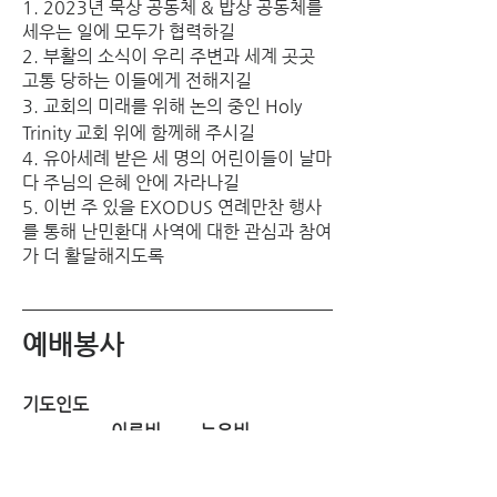
1. 2023년 묵상 공동체 & 밥상 공동체를 
세우는 일에 모두가 협력하길
2. 부활의 소식이 우리 주변과 세계 곳곳 
고통 당하는 이들에게 전해지길
3. 교회의 미래를 위해 논의 중인 Holy 
Trinity 교회 위에 함께해 주시길
4. 유아세례 받은 세 명의 어린이들이 날마
다 주님의 은혜 안에 자라나길 
5. 이번 주 있을 EXODUS 연례만찬 행사
를 통해 난민환대 사역에 대한 관심과 참여
가 더 활달해지도록
예배봉사
기도인도
이른비	늦은비
4/9				강은숙
4/16		윤희경		박성호