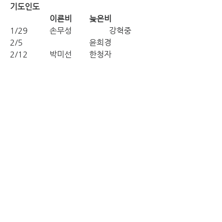
기도인도
이른비	늦은비
1/29		손무성		강혁중
2/5				윤희경
2/12		박미선	한청자
친교
		봉사
자원
1/29		10셀		안유진
2/5		11셀		정철원
2/12		12셀		장서아
지난주 통계
십일조			$ 2,141.00
감사			$ 100.00
주일			$ 2,138.51