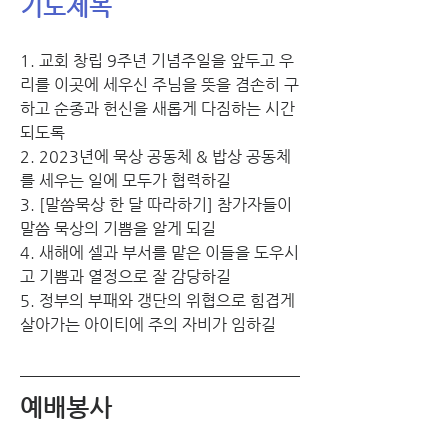
기도제목
1. 교회 창립 9주년 기념주일을 앞두고 우
리를 이곳에 세우신 주님을 뜻을 겸손히 구
하고 순종과 헌신을 새롭게 다짐하는 시간 
되도록
2. 2023년에 묵상 공동체 & 밥상 공동체
를 세우는 일에 모두가 협력하길
3. [말씀묵상 한 달 따라하기] 참가자들이 
말씀 묵상의 기쁨을 알게 되길
4. 새해에 셀과 부서를 맡은 이들을 도우시
고 기쁨과 열정으로 잘 감당하길
5. 정부의 부패와 갱단의 위협으로 힘겹게 
살아가는 아이티에 주의 자비가 임하길
예배봉사