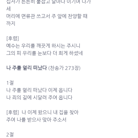
십자가 튼튼히 붙잡고 날마다 이기며 나가
세
머리에 면류관 쓰고서 주 앞에 찬양할 때 
까지
[후렴]
예수는 우리를 깨끗게 하시는 주시니
그의 피 우리를 눈보다 더 희게 하셨네
나 주를 멀리 떠났다
 (찬송가 273장)
1절
나 주를 멀리 떠났다 이제 옵니다
나 죄의 길에 시달려 주여 옵니다
[후렴]  나 이제 왔으니 내 집을 찾아
주여 나를 받으사 맞아 주소서
2절