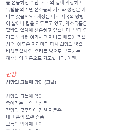
을 선물하신 주님, 제국의 힘에 저항하며 
독립을 외치던 선조들의 기개와 정신은 어
디로 갔을까요? 세상은 다시 제국의 망령
이 살아나 칼을 휘두르고 있고, 약소국들은 
핍박과 압제에 신음하고 있습니다. 부디 우
리를 불쌍히 여기시고 자비를 베풀어 주십
시오. 어두운 자리마다 다시 희망의 빛을 
비춰주십시오. 우리를 빛으로 부르시는, 
예수님의 이름으로 기도합니다. 아멘. 
찬양
사망의 그늘에 앉아 (그날)
사망의 그늘에 앉아
죽어가는 나의 백성들
절망과 굶주림에 갇힌 저들은
내 마음의 오랜 슬픔
고통의 멍에에 매여