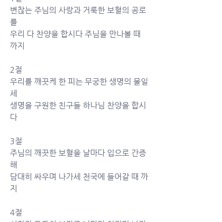
변찮는 주님의 사랑과 거룩한 보혈의 공로
를
우리 다 찬양을 합시다 주님을 만나볼 때 
까지
2절
우리를 깨끗케 한 피는 무궁한 생명의 물일
세
생명을 구원한 친구들 하나님 찬양을 합시
다
3절
주님의 깨끗한 보혈을 날마다 입으로 간증
해
담대히 싸우며 나가세 천국에 들어갈 때 까
지
4절