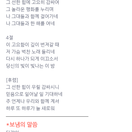
그 선한 힘에 고요히 감싸여
그 놀라운 평화를 누리며
나 그대들과 함께 걸어가네
나 그대들과 한 해를 여네
4절
이 고요함이 깊이 번져갈 때
저 가슴 벅찬 노래 들리네
다시 하나가 되게 이끄소서
당신의 빛이 빛나는 이 밤
[후렴]
그 선한 힘이 우릴 감싸시니
믿음으로 일어날 일 기대하네
주 언제나 우리와 함께 계셔
하루 또 하루가 늘 새로워
*보냄의 말씀