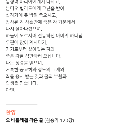
동정녀 마리아에게서 나시고,
본디오 빌라도에게 고난을 받아
십자가에 못 박혀 죽으시고,
장사된 지 사흘만에 죽은 자 가운데서
다시 살아나셨으며,
하늘에 오르시어 전능하신 아버지 하나님
우편에 앉아 계시다가,
거기로부터 살아있는 자와
죽은 자를 심판하러 오십니다.
나는 성령을 믿으며,
거룩한 공교회와 성도의 교제와
죄를 용서 받는 것과 몸의 부활과
영생을 믿습니다.
아멘.
찬양
오 베들레헴 작은 골
 (찬송가 120장)