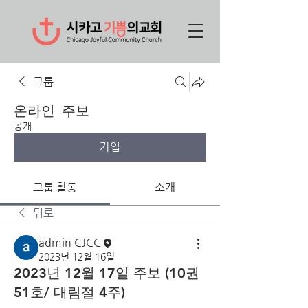
그룹
온라인 주보
공개
가입
그룹 활동
소개
뒤로
admin CJCC
2023년 12월 16일
2023년 12월 17일 주보 (10권
51호/ 대림절 4주)