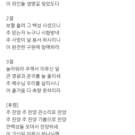
이 죄인들 생명길 찾았도다
2절
보혈 흘려 그 백성 사셨으니
주 믿는자 누구나 사함받네
주 사랑이 널 용서 하시리니
이 완전한 구원에 참예하라
3절
놀라워라 주께서 이루신 일
큰 영광과 존귀를 늘 돌리세
주 예수님 우리를 살리시니
이 즐거움 다 측량 못하리라
[후렴]
주 찬양 주 찬양 큰소리로 찬양
주 찬양 주 찬양 기쁨으로 찬양
만백성들 모여서 찬양하세
이 크신일 이루신 하나님께