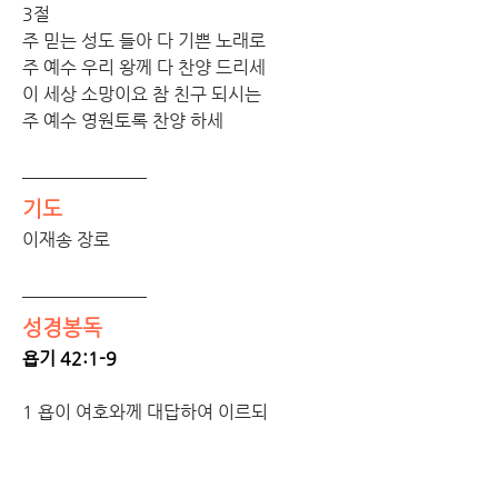
3절
주 믿는 성도 들아 다 기쁜 노래로
주 예수 우리 왕께 다 찬양 드리세
이 세상 소망이요 참 친구 되시는
주 예수 영원토록 찬양 하세
기도
이재송 장로
성경봉독
욥기 42:1-9
1 욥이 여호와께 대답하여 이르되
2 주께서는 못 하실 일이 없사오며 무슨 계
획이든지 못 이루실 것이 없는 줄 아오니
3 무지한 말로 이치를 가리는 자가 누구니