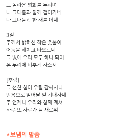
그 놀라운 평화를 누리며
나 그대들과 함께 걸어가네
나 그대들과 한 해를 여네
3절
주께서 밝히신 작은 촛불이
어둠을 헤치고 타오르네
그 빛에 우리 모두 하나 되어
온 누리에 비추게 하소서
[후렴]
그 선한 힘이 우릴 감싸시니
믿음으로 일어날 일 기대하네
주 언제나 우리와 함께 계셔
하루 또 하루가 늘 새로워
*보냄의 말씀