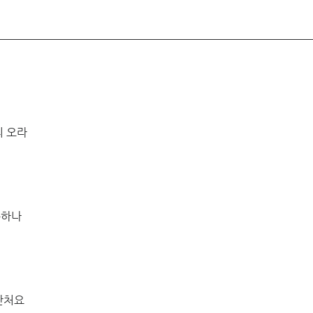
 오라 
하나 
난처요 