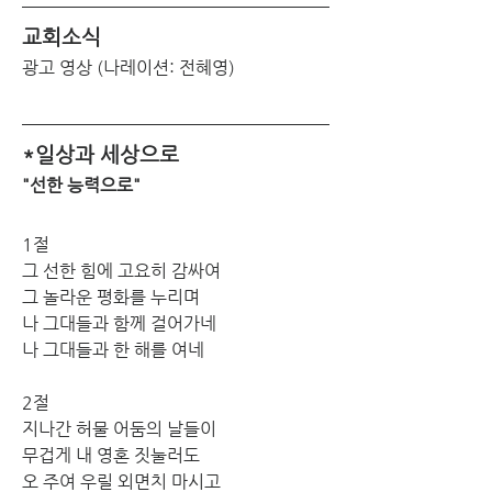
교회소식
광고 영상 (나레이션: 전혜영)
*일상과 세상으로
"선한 능력으로"
1절
그 선한 힘에 고요히 감싸여
그 놀라운 평화를 누리며
나 그대들과 함께 걸어가네
나 그대들과 한 해를 여네
2절
지나간 허물 어둠의 날들이
무겁게 내 영혼 짓눌러도
오 주여 우릴 외면치 마시고