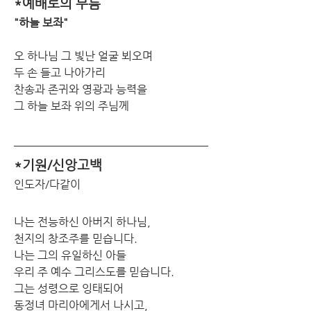
*예배로의 부름
"하늘 보좌"
오 하나님 그 빛난 얼굴 뵈오며
두 손 들고 나아가리
찬송과 존귀와 영광과 능력을
그 하늘 보좌 위의 주님께
*기원/신앙고백
인도자/다같이
나는 전능하신 아버지 하나님,
천지의 창조주를 믿습니다.
나는 그의 유일하신 아들
우리 주 예수 그리스도를 믿습니다.
그는 성령으로 잉태되어
동정녀 마리아에게서 나시고,