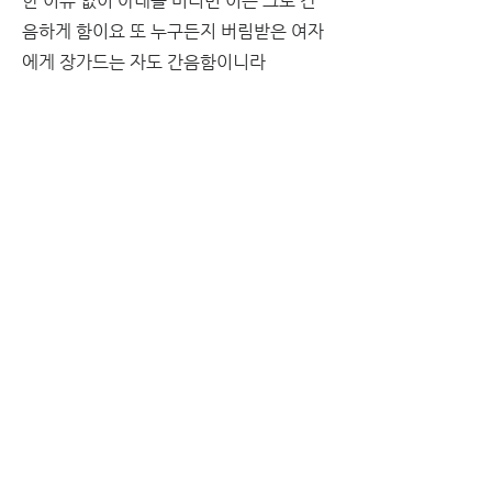
한 이유 없이 아내를 버리면 이는 그로 간
음하게 함이요 또 누구든지 버림받은 여자
에게 장가드는 자도 간음함이니라
말씀
손태환 목사
십계명과 일상  -
(7) “간음하지 말라”
거둠의 기도
다같이
임직식