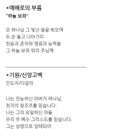
*예배로의 부름
"하늘 보좌"
오 하나님 그 빛난 얼굴 뵈오며
두 손 들고 나아가리
찬송과 존귀와 영광과 능력을
그 하늘 보좌 위의 주님께
*기원/신앙고백
인도자/다같이
나는 전능하신 아버지 하나님,
천지의 창조주를 믿습니다.
나는 그의 유일하신 아들
우리 주 예수 그리스도를 믿습니다.
그는 성령으로 잉태되어