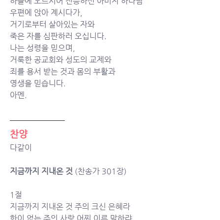
하늘에 오르시어 전능하신 아버지 하나님
우편에 앉아 계시다가,
거기로부터 살아있는 자와
죽은 자를 심판하러 오십니다.
나는 성령을 믿으며,
거룩한 공교회와 성도의 교제와
죄를 용서 받는 것과 몸의 부활과
영생을 믿습니다.
아멘.
찬양
다같이
지금까지 지내온 것 
(찬송가 301장)
1절
지금까지 지내온 것 주의 크신 은혜라 
한이 없는 주의 사랑 어찌 이루 말하랴 