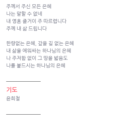
주께서 주신 모든 은혜
나는 말할 수 없네
내 영혼 즐거이 주 따르렵니다
주께 내 삶 드립니다
한량없는 은혜, 갚을 길 없는 은혜
내 삶을 에워싸는 하나님의 은혜
나 주저함 없이 그 땅을 밟음도
나를 붙드시는 하나님의 은혜
기도
윤희철
성경봉독
창세기 32:24-32