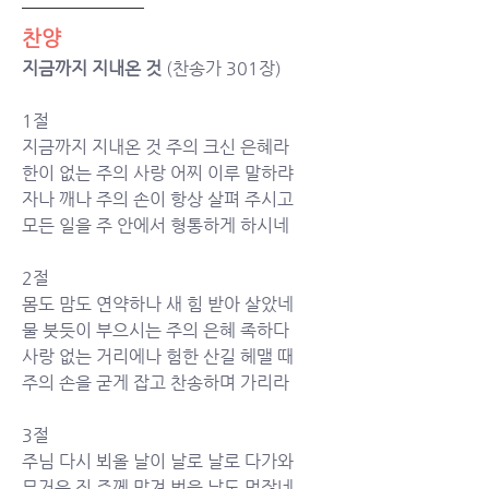
찬양
지금까지 지내온 것 
(찬송가 301장)
1절
지금까지 지내온 것 주의 크신 은혜라 
한이 없는 주의 사랑 어찌 이루 말하랴 
자나 깨나 주의 손이 항상 살펴 주시고 
모든 일을 주 안에서 형통하게 하시네	
2절
몸도 맘도 연약하나 새 힘 받아 살았네 
물 붓듯이 부으시는 주의 은혜 족하다 
사랑 없는 거리에나 험한 산길 헤맬 때 
주의 손을 굳게 잡고 찬송하며 가리라	
3절
주님 다시 뵈올 날이 날로 날로 다가와 
무거운 짐 주께 맡겨 벗을 날도 멀잖네 