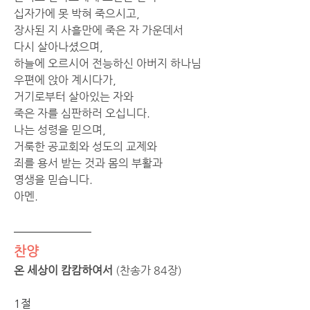
십자가에 못 박혀 죽으시고,
장사된 지 사흘만에 죽은 자 가운데서
다시 살아나셨으며,
하늘에 오르시어 전능하신 아버지 하나님
우편에 앉아 계시다가,
거기로부터 살아있는 자와
죽은 자를 심판하러 오십니다.
나는 성령을 믿으며,
거룩한 공교회와 성도의 교제와
죄를 용서 받는 것과 몸의 부활과
영생을 믿습니다.
아멘.
찬양
온 세상이 캄캄하여서 
(찬송가 84장) 
1절