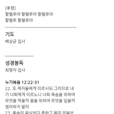
[후렴] 
할렐루야 할렐루야 할렐루야 
할렐루 할렐루야
기도
배상균 집사
성경봉독
최명자 집사
누가복음 12:22-31 
22. 또 제자들에게 이르시되 그러므로 내
가 너희에게 이르노니 너희 목숨을 위하여 
무엇을 먹을까 몸을 위하여 무엇을 입을까 
염려하지 말라
23. 목숨이 음식보다 중하고 몸이 의복보