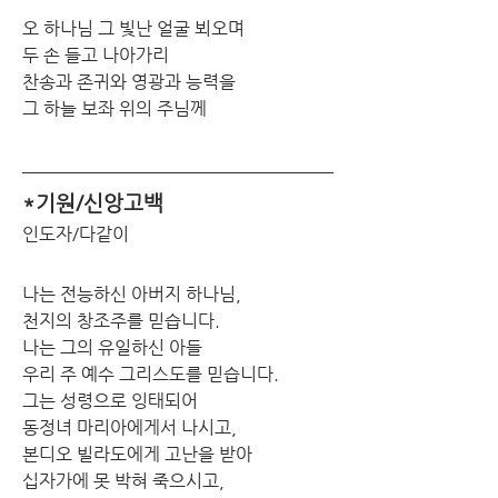
오 하나님 그 빛난 얼굴 뵈오며
두 손 들고 나아가리
찬송과 존귀와 영광과 능력을
그 하늘 보좌 위의 주님께
*기원/신앙고백
인도자/다같이
나는 전능하신 아버지 하나님,
천지의 창조주를 믿습니다.
나는 그의 유일하신 아들
우리 주 예수 그리스도를 믿습니다.
그는 성령으로 잉태되어
동정녀 마리아에게서 나시고,
본디오 빌라도에게 고난을 받아
십자가에 못 박혀 죽으시고,