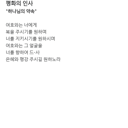
평화의 인사
"하나님의 약속"
여호와는 너에게
복을 주시기를 원하며
너를 지키시기를 원하시며
여호와는 그 얼굴을
너를 향하여 드-사
은혜와 평강 주시길 원하노라
교회소식
광고 영상 (나레이션: 전혜영)
*일상과 세상으로
"선한 능력으로"