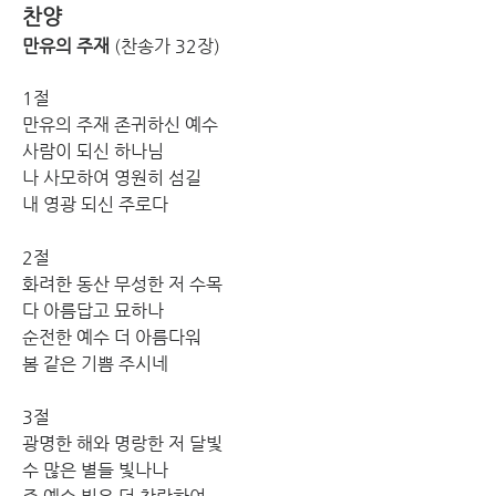
찬양
만유의 주재
 (찬송가 32장) 
1절
만유의 주재 존귀하신 예수 
사람이 되신 하나님 
나 사모하여 영원히 섬길 
내 영광 되신 주로다
2절
화려한 동산 무성한 저 수목 
다 아름답고 묘하나 
순전한 예수 더 아름다워 
봄 같은 기쁨 주시네
3절
광명한 해와 명랑한 저 달빛 
수 많은 별들 빛나나 