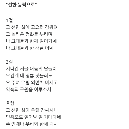
"선한 능력으로"
1절
그 선한 힘에 고요히 감싸여
그 놀라운 평화를 누리며
나 그대들과 함께 걸어가네
나 그대들과 한 해를 여네
2절
지나간 허물 어둠의 날들이
무겁게 내 영혼 짓눌러도
오 주여 우릴 외면치 마시고
약속의 구원을 이루소서
후렴
그 선한 힘이 우릴 감싸시니
믿음으로 일어날 일 기대하네
주 언제나 우리와 함께 계셔