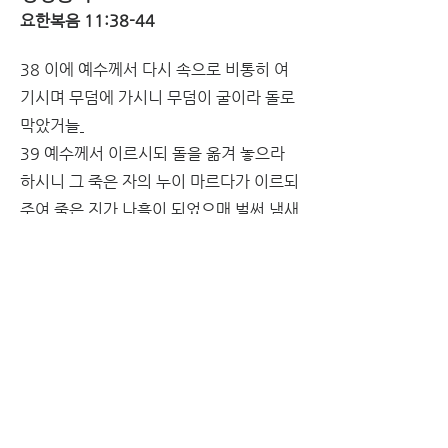
요한복음 11:38-44
38 이에 예수께서 다시 속으로 비통히 여
기시며 무덤에 가시니 무덤이 굴이라 돌로 
막았거늘
39 예수께서 이르시되 돌을 옮겨 놓으라 
하시니 그 죽은 자의 누이 마르다가 이르되 
주여 죽은 지가 나흘이 되었으매 벌써 냄새
가 나나이다
40 예수께서 이르시되 내 말이 네가 믿으
면 하나님의 영광을 보리라 하지 아니하였
느냐 하시니
41 돌을 옮겨 놓으니 예수께서 눈을 들어 
우러러 보시고 이르시되 아버지여 내 말을 
들으신 것을 감사하나이다
42 항상 내 말을 들으시는 줄을 내가 알았