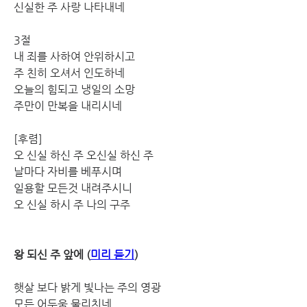
신실한 주 사랑 나타내네
3절
내 죄를 사하여 안위하시고
주 친히 오셔서 인도하네
오늘의 힘되고 냉일의 소망
주만이 만복을 내리시네
[후렴]
오 신실 하신 주 오신실 하신 주
날마다 자비를 베푸시며
일용할 모든것 내려주시니
오 신실 하시 주 나의 구주
왕 되신 주 앞에 
(
미리 듣기
)
햇살 보다 밝게 빛나는 주의 영광
모든 어두움 물리치네