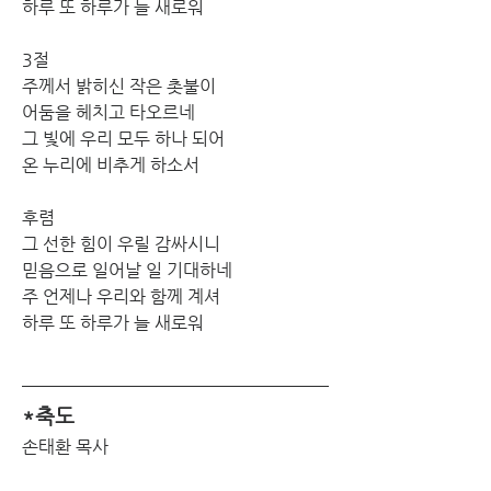
하루 또 하루가 늘 새로워
3절
주께서 밝히신 작은 촛불이
어둠을 헤치고 타오르네
그 빛에 우리 모두 하나 되어
온 누리에 비추게 하소서
후렴
그 선한 힘이 우릴 감싸시니
믿음으로 일어날 일 기대하네
주 언제나 우리와 함께 계셔
하루 또 하루가 늘 새로워
*축도
손태환 목사