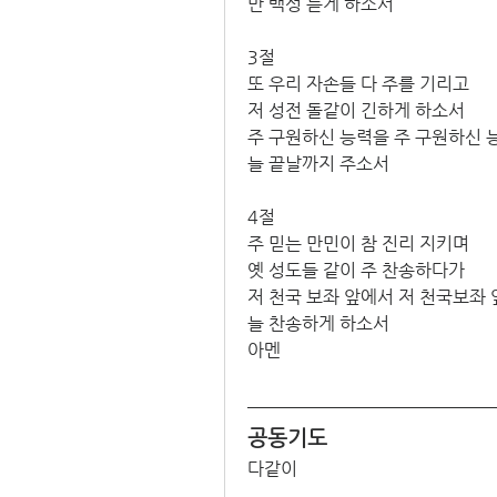
만 백성 듣게 하소서
3절
또 우리 자손들 다 주를 기리고 
저 성전 돌같이 긴하게 하소서 
주 구원하신 능력을 주 구원하신 
늘 끝날까지 주소서
4절
주 믿는 만민이 참 진리 지키며 
옛 성도들 같이 주 찬송하다가 
저 천국 보좌 앞에서 저 천국보좌 
늘 찬송하게 하소서
아멘
공동기도
다같이