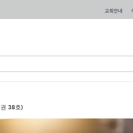
교회안내
8권 38호)