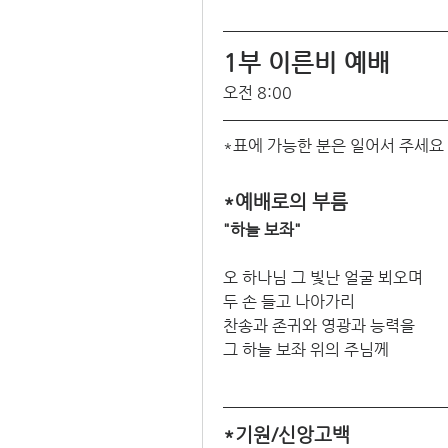
1부 이른비 예배 
오전 8:00
*표에 가능한 분은 일어서 주세요
*예배로의 부름
"하늘 보좌"
오 하나님 그 빛난 얼굴 뵈오며
두 손 들고 나아가리
찬송과 존귀와 영광과 능력을
그 하늘 보좌 위의 주님께
*기원/신앙고백