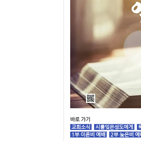
바로 가기
교회소식
시를잊은성도에게
 
1부 이른비 예배
2부 늦은비 예