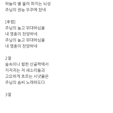
하늘의 별 울려 퍼지는 뇌성
주님의 권능 우주에 찼네
[후렴]
주님의 높고 위대하심을
내 영혼이 찬양하네
주님의 높고 위대하심을
내 영혼이 찬양하네
2절
숲속이나 험한 산골짝에서
지저귀는 저 새소리들과
고요하게 흐르는 시냇물은
주님의 솜씨 노래하도다
3절
주 하나님 독생자 아낌없이
우리를 위해 보내주셨네
십자가에 피 흘려 죽으신 주