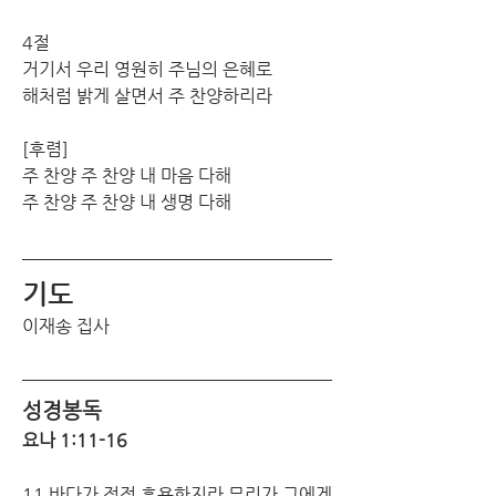
4절
거기서 우리 영원히 주님의 은혜로
해처럼 밝게 살면서 주 찬양하리라
[후렴] 
주 찬양 주 찬양 내 마음 다해
주 찬양 주 찬양 내 생명 다해
기도
이재송 집사
성경봉독
요나 1:11-16 
11 바다가 점점 흉용한지라 무리가 그에게 