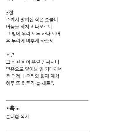
3절
주께서 밝히신 작은 촛불이
어둠을 헤치고 타오르네
그 빛에 우리 모두 하나 되어
온 누리에 비추게 하소서
후렴
그 선한 힘이 우릴 감싸시니
믿음으로 일어날 일 기대하네
주 언제나 우리와 함께 계셔
하루 또 하루가 늘 새로워
*축도
손태환 목사