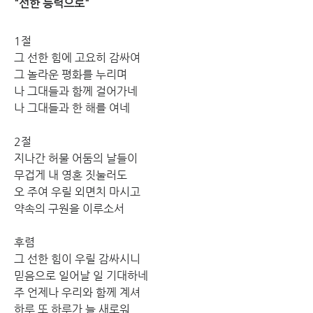
"선한 능력으로"
1절
그 선한 힘에 고요히 감싸여
그 놀라운 평화를 누리며
나 그대들과 함께 걸어가네
나 그대들과 한 해를 여네
2절
지나간 허물 어둠의 날들이
무겁게 내 영혼 짓눌러도
오 주여 우릴 외면치 마시고
약속의 구원을 이루소서
후렴
그 선한 힘이 우릴 감싸시니
믿음으로 일어날 일 기대하네
주 언제나 우리와 함께 계셔
하루 또 하루가 늘 새로워