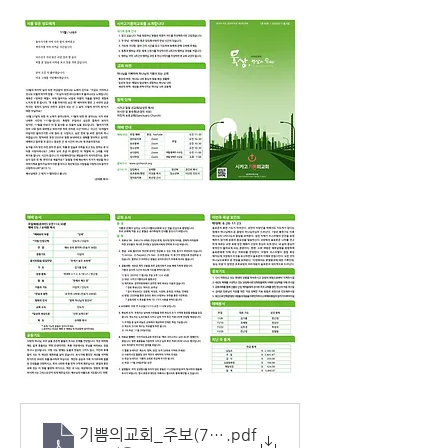
기쁨의교회_주보(7_45)_110820_
.pdf