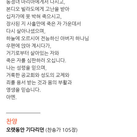
동정녀 마리아에게서 나시고,
본디오 빌라도에게 고난을 받아
십자가에 못 박혀 죽으시고,
장사된 지 사흘만에 죽은 자 가운데서
다시 살아나셨으며,
하늘에 오르시어 전능하신 아버지 하나님
우편에 앉아 계시다가,
거기로부터 살아있는 자와
죽은 자를 심판하러 오십니다.
나는 성령을 믿으며,
거룩한 공교회와 성도의 교제와
죄를 용서 받는 것과 몸의 부활과
영생을 믿습니다.
아멘.
찬양
오랫동안 기다리던
 (찬송가 105장)