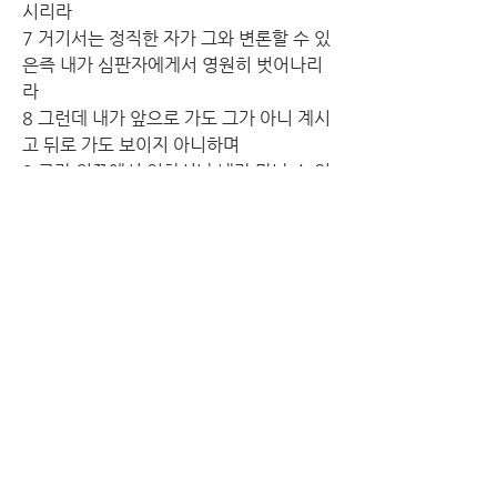
시리라
7 거기서는 정직한 자가 그와 변론할 수 있
은즉 내가 심판자에게서 영원히 벗어나리
라
8 그런데 내가 앞으로 가도 그가 아니 계시
고 뒤로 가도 보이지 아니하며
9 그가 왼쪽에서 일하시나 내가 만날 수 없
고 그가 오른쪽으로 돌이키시나 뵈올 수 없
구나
10 그러나 내가 가는 길을 그가 아시나니 
그가 나를 단련하신 후에는 내가 순금 같이 
되어 나오리라
봉독자: 이는 하나님의 말씀입니다.
회중: 아멘. 하나님 감사합니다.
말씀