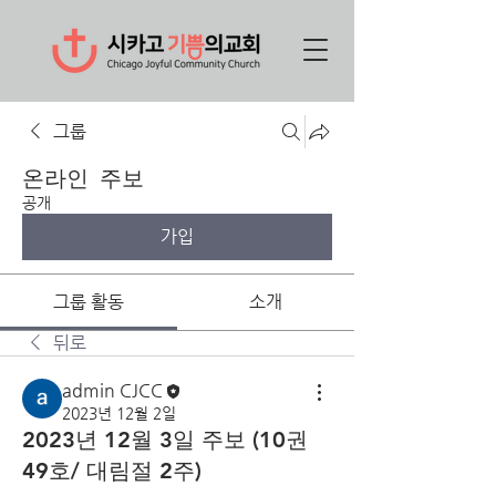
그룹
온라인 주보
공개
가입
그룹 활동
소개
뒤로
admin CJCC
2023년 12월 2일
2023년 12월 3일 주보 (10권
49호/ 대림절 2주)