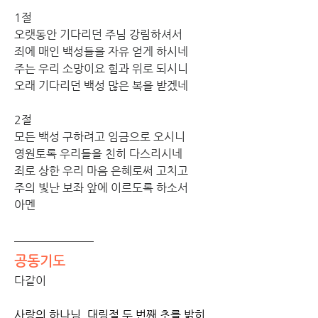
1절 
오랫동안 기다리던 주님 강림하셔서 
죄에 매인 백성들을 자유 얻게 하시네 
주는 우리 소망이요 힘과 위로 되시니 
오래 기다리던 백성 많은 복을 받겠네
2절
모든 백성 구하려고 임금으로 오시니 
영원토록 우리들을 친히 다스리시네 
죄로 상한 우리 마음 은혜로써 고치고 
주의 빛난 보좌 앞에 이르도록 하소서 
아멘
공동기도
다같이
사랑의 하나님, 대림절 두 번째 초를 밝히