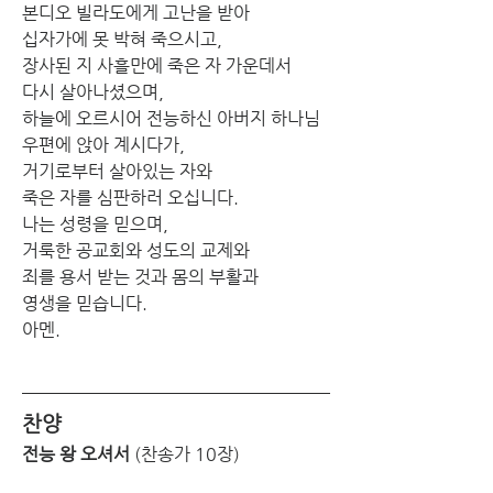
본디오 빌라도에게 고난을 받아
십자가에 못 박혀 죽으시고,
장사된 지 사흘만에 죽은 자 가운데서
다시 살아나셨으며,
하늘에 오르시어 전능하신 아버지 하나님
우편에 앉아 계시다가,
거기로부터 살아있는 자와
죽은 자를 심판하러 오십니다.
나는 성령을 믿으며,
거룩한 공교회와 성도의 교제와
죄를 용서 받는 것과 몸의 부활과
영생을 믿습니다.
아멘.
찬양
전능 왕 오셔서
 (찬송가 10장)