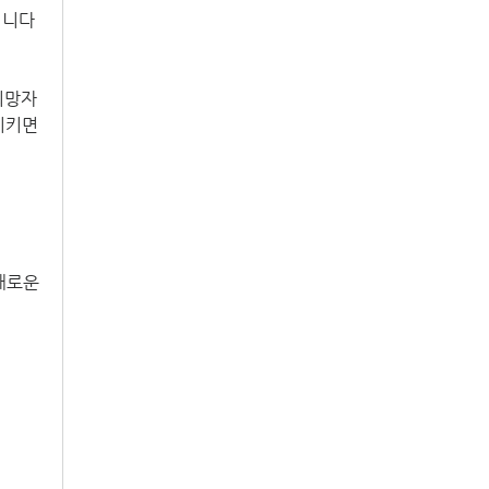
립니다
망자 
지키면
새로운 