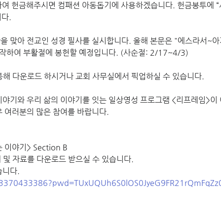
식하여 헌금해주시면 컴패션 아동돕기에 사용하겠습니다. 헌금봉투에 
다.
간을 맞아 전교인 성경 필사를 실시합니다. 올해 본문은 "에스라서~
하여 부활절에 봉헌할 예정입니다. (사순절: 2/17~4/3)
 통해 다운로드 하시거나 교회 사무실에서 픽업하실 수 있습니다.
이야기와 우리 삶의 이야기를 잇는 일상영성 프로그램 <리프레임>이 
교우 여러분의 많은 참여를 바랍니다.
 이야기> Section B
 및 자료를 다운로드 받으실 수 있습니다. 
습니다.
j/83370433386?pwd=TUxUQUh6S0lOS0JyeG9FR21rQmFqZz