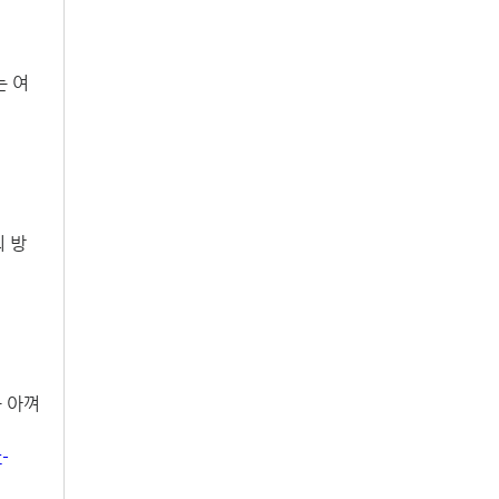
는 여
 방
 아껴 
t-