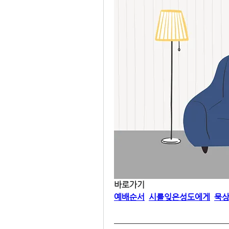
바로가기
예배순서
시를잊은성도에게
묵