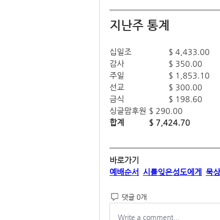
지난주 통계
십일조		$ 4,433.00
감사			$ 350.00
주일			$ 1,853.10
선교			$ 300.00
금식			$ 198.60
싱글맘후원	$ 290.00
합계
$ 7,424.70
바로가기
예배순서
시를잊은성도에게
묵
댓글 0개
Write a comment...