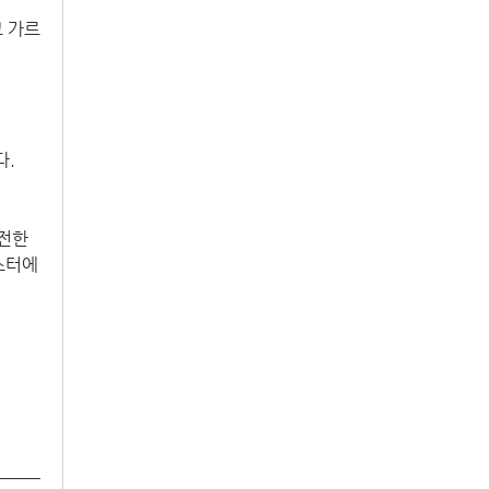
고 가르
다.
전한 
터에 