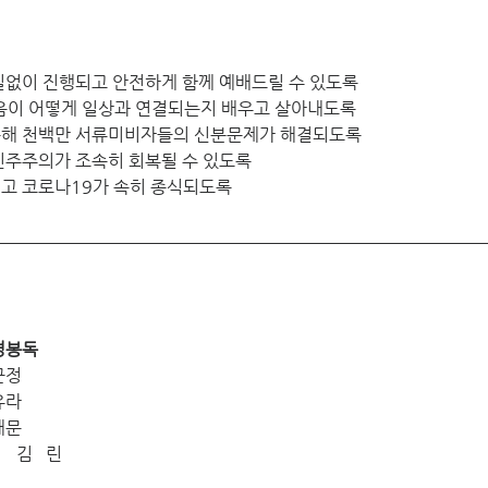
차질없이 진행되고 안전하게 함께 예배드릴 수 있도록
 복음이 어떻게 일상과 연결되는지 배우고 살아내도록
 통해 천백만 서류미비자들의 신분문제가 해결되도록
 민주주의가 조속히 회복될 수 있도록
지고 코로나19가 속히 종식되도록 
도	성경봉독
호경		한근정
희경		황유라
희철		이재문
4/4			손무성		김   린	