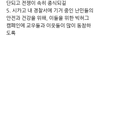
단되고 전쟁이 속히 종식되길
5. 시카고 내 경찰서에 기거 중인 난민들의 
안전과 건강을 위해, 이들을 위한 빅허그 
캠페인에 교우들과 이웃들이 많이 동참하
도록
예배봉사
기도인도
이른비	늦은비
12/3		손무성	윤희철
12/10	박미선	이재문
12/17	김진희	이재송
친교
봉사
자원