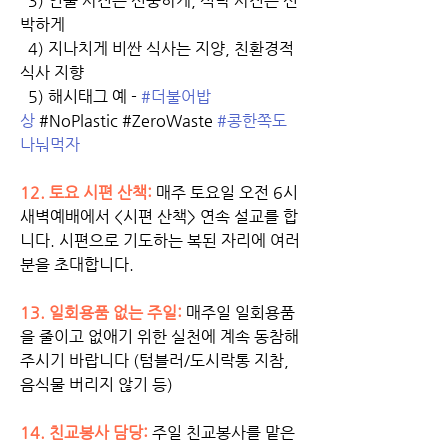
  3) 인물 사진은 신중하게, 식탁 사진은 신
박하게
  4) 지나치게 비싼 식사는 지양, 친환경적 
식사 지향
  5) 해시태그 예 - 
#더불어밥
상
 #NoPlastic #ZeroWaste 
#콩한쪽도
나눠먹자
12. 토요 시편 산책:
 매주 토요일 오전 6시 
새벽예배에서 <시편 산책> 연속 설교를 합
니다. 시편으로 기도하는 복된 자리에 여러
분을 초대합니다.  
13. 일회용품 없는 주일:
매주일 일회용품
을 줄이고 없애기 위한 실천에 계속 동참해
주시기 바랍니다 (텀블러/도시락통 지참, 
음식물 버리지 않기 등) 
14. 친교봉사 담당: 
주일 친교봉사를 맡은 