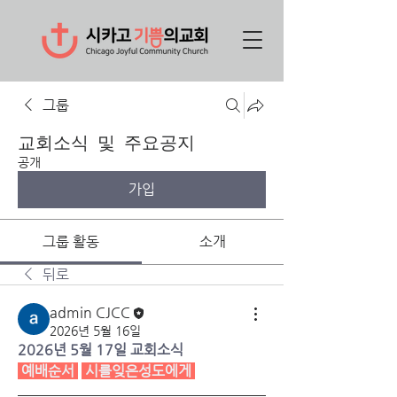
그룹
교회소식 및 주요공지
공개
가입
그룹 활동
소개
뒤로
admin CJCC
2026년 5월 16일
2026년 5월 17일 교회소식
예배순서
시를잊은성도에게