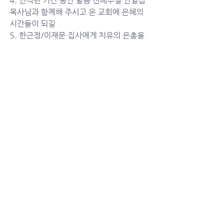
4. 안식년 기간 동안 말씀 전해주실 안일섭 
목사님과 함께해 주시고 온 교회에 은혜의 
시간들이 되길
5. 한근정/이재문 집사에게 치유의 은총을 
더하시고 주의 평안이 날마다 임하길
6. 김요한(레바논), 김승돈(아이티), 
Lilly(Movement D국) 선교사들을 지켜
주시길
예배봉사
늦은비예배 기도인도
5/17	정철원
5/24	조용호
5/31	강은숙	
친교
봉사
5/17	6셀