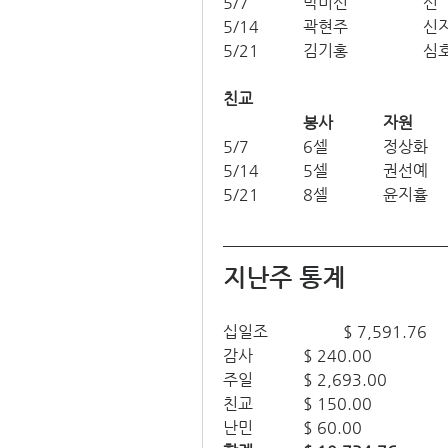
5/7		박미선
5/14		곽
5/21		김
친교
		봉사
자원
5/7		6셀		정상화
5/14		5셀		권선예
5/21		8셀		윤지휼
지난주 통계
십일조		$ 7,591.76
감사		$ 240.00
주일		$ 2,693.00
친교		$ 150.00
난민		$ 60.00