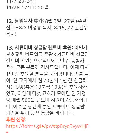
11/7-20: 3셀
11/28-12/11: 10셀
12. 담임목사 휴가:
 8월 3일~27일 (주일
설교 - 8/8 이성용 목사, 8/15, 22 권건우 
목사)
13. 서류미비 싱글맘 렌트비 후원: 
이민자
보호교회 네트워크 주관 <서류미비 싱글맘 
렌트비 지원> 프로젝트에 1년 간 동참해 
주신 모든 분들께 감사드립니다. 이제 다시 
1년 간 후원할 분들을 모집합니다. 예를 들
어, 한 교회에서 월 20불씩 1년 간 헌금하
시는 5명(혹은 10불씩 10명)의 후원자가 
있고, 이렇게 다섯 교회가 모이면 한 가정 
당 매월 500불 렌트비 지원이 가능해집니
다. 어려운 형편에 놓인 서류미비 싱글맘 
가정을 위해 많은 동참을 바랍니다.
후원 신청
:
https://forms.gle/pwsspBryq3vywHjF
6