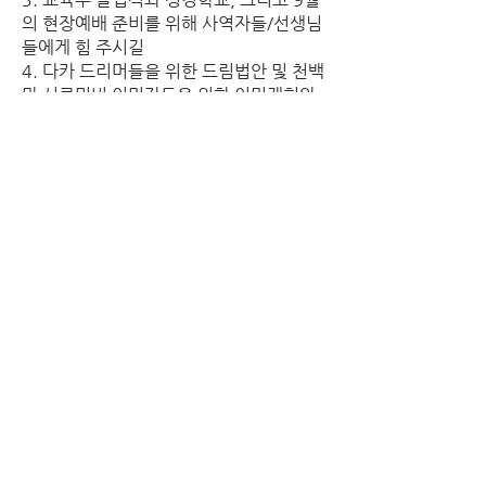
의 현장예배 준비를 위해 사역자들/선생님
들에게 힘 주시길
4. 다카 드리머들을 위한 드림법안 및 천백
만 서류미비 이민자들을 위한 이민개혁안
이 통과되도록
5. 갈수록 악화되는 레바논의 정치경제 상
황 속에 고군분투 중인 김요한 선교사와 그 
사역을 위해
예배봉사
기도인도
7/25		서정화
8/1			김기홍
8/8			신지성
8/15		박성호