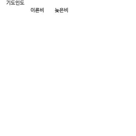
기도인도
이른비	늦은비
10/8		한가람	박미선
10/15	하순용	박성호
10/22	심호경	배상균
친교
		봉사
자원
10/8		8셀		최길지
10/15	9셀		방진선
10/22	10셀		이재나
지난주 통계
십일조	$ 20,491.10
감사		$ 600.00
주일		$ 1,924.61