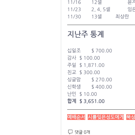
11/16
11/23 
11/30 	13셀		최상란
지난주 통계
십일조 	$ 
700.00
감사 	$ 100.00
주일 	$ 
1,871.00
친교 	$ 
300.00
싱글맘	$ 270.00
신학생 	$ 400.00
난민 	$ 10.00
합계 	$ 
3,651.00
예배순서
시를잊은성도에게
묵
댓글 0개