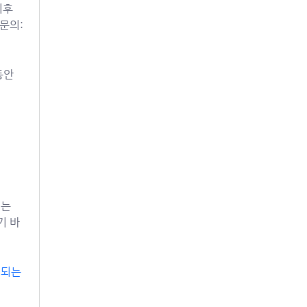
후 
소정의 멤버십 과정(새가족반)을 마치시고 나면, 본 교회 활동교인(active member)이 됩니다. (등록 문의: 
안 
는 
기 바
되는 