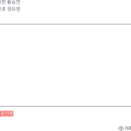
   	12셀 		윤지한 황승연
	2, 4, 5셀 		임은호 정유영
상포인트
76