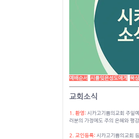
예배순서
시를잊은성도에게
묵
교회소식
1. 환영:
시카고기쁨의교회 주일예배
러분의 가정에도 주의 은혜와 평강
2. 교인등록: 
시카고기쁨의교회 등