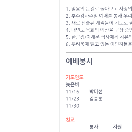
1. 
믿음의 눈길로 돌아보고 사랑의
2. 추수감사주일 예배를 통해 우
3. 새로 선출된 제직들이 기도로
4. 내년도 목회와 예산을 구상 
5. 한근정/이재문 집사에게 치유
6. 두려움에 떨고 있는 이민자들
예배봉사
기도인도
늦은비
11/16 	박미선
11/23 	김승훈
11/30	
친교
		봉사
자원	