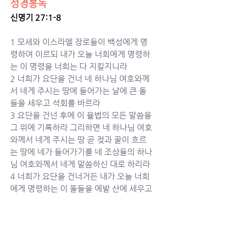
성경봉독
신명기 27:1-8
1 
모세와 이스라엘 장로들이 백성에게 명
령하여 이르되 내가 오늘 너희에게 명령하
는 이 명령을 너희는 다 지킬지니라
2 너희가 요단을 건너 네 하나님 여호와께
서 네게 주시는 땅에 들어가는 날에 큰 돌
들을 세우고 석회를 바르라
3 요단을 건넌 후에 이 율법의 모든 말씀을 
그 위에 기록하라 그리하면 네 하나님 여호
와께서 네게 주시는 땅 곧 젖과 꿀이 흐르
는 땅에 네가 들어가기를 네 조상들의 하나
님 여호와께서 네게 말씀하신 대로 하리라
4 너희가 요단을 건너거든 내가 오늘 너희
에게 명령하는 이 돌들을 에발 산에 세우고 
그 위에 석회를 바를 것이며
5 또 거기서 네 하나님 여호와를 위하여 제
단 곧 돌단을 쌓되 그것에 쇠 연장을 대지 