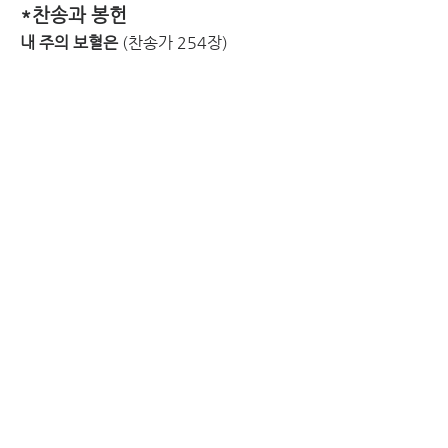
*찬송과 봉헌
내 주의 보혈은 
(찬송가 254장)
1절
내 주의 보혈은 정하고 정하다 
내 죄를 정케하신 주 날 오라 하신다
2절
약하고 추해도 주께로 나가면 
힘 주시고 내 추함을 곧 씻어 주시네
3절
날 오라하심은 온전한 믿음과 
또 사랑함과 평안함 다 주려 함이라
[후렴] 
내가 주께로 지금 가오니 
십자가의 보혈로 날 씻어주소서 아멘