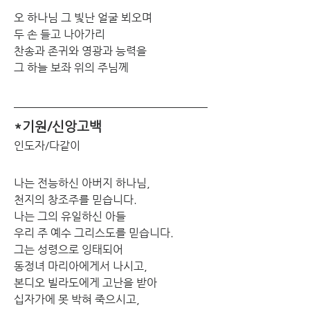
오 하나님 그 빛난 얼굴 뵈오며
두 손 들고 나아가리
찬송과 존귀와 영광과 능력을
그 하늘 보좌 위의 주님께
*기원/신앙고백
인도자/다같이
나는 전능하신 아버지 하나님,
천지의 창조주를 믿습니다.
나는 그의 유일하신 아들
우리 주 예수 그리스도를 믿습니다.
그는 성령으로 잉태되어
동정녀 마리아에게서 나시고,
본디오 빌라도에게 고난을 받아
십자가에 못 박혀 죽으시고,